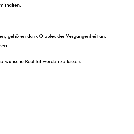
mithalten.
ren, gehören dank Olaplex der Vergangenheit an.
gen.
Haarwünsche Realität werden zu lassen.