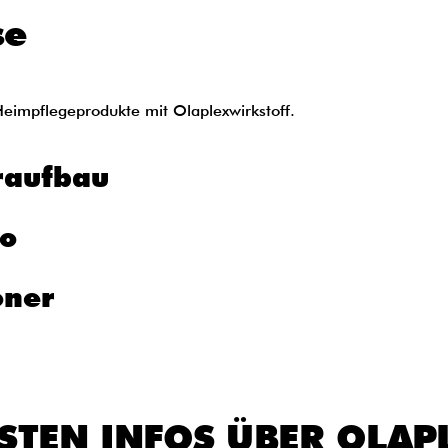
se
Heimpflegeprodukte mit Olaplexwirkstoff.
raufbau
oo
oner
GSTEN INFOS ÜBER OLAP