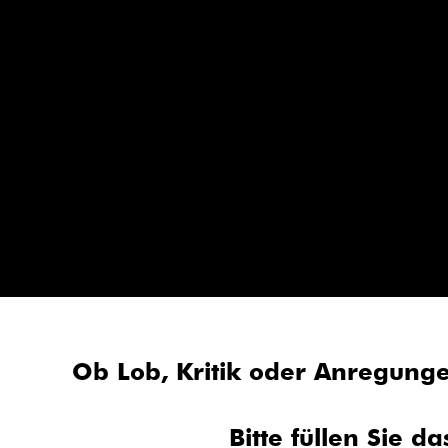
Zum
Inhalt
springen
Ob Lob, Kritik oder Anregunge
Bitte füllen Sie 